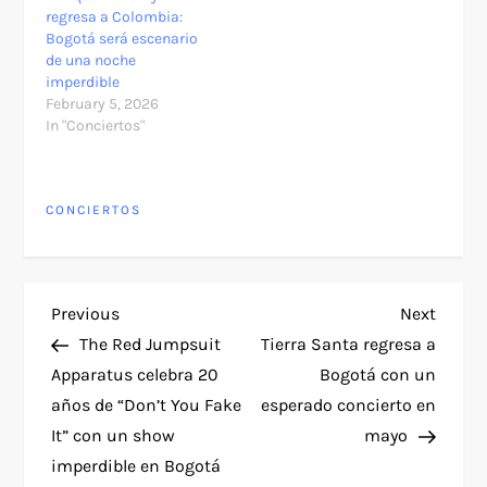
regresa a Colombia:
Bogotá será escenario
de una noche
imperdible
February 5, 2026
In "Conciertos"
CONCIERTOS
P
Previous
Next
Previous
Next
Post
Post
The Red Jumpsuit
Tierra Santa regresa a
o
Apparatus celebra 20
Bogotá con un
años de “Don’t You Fake
esperado concierto en
s
It” con un show
mayo
t
imperdible en Bogotá