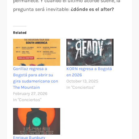
permanece. Y cuando el último acorde suene, la
pregunta será inevitable:
¿dónde es el after?
Related
Gorillaz regresa a
KORN regresa a Bogotá
Bogotá para abrir su
en 2026
gira sudamericana con
October 13, 2025
The Mountain
In "Conciertos"
February 27, 2026
In "Conciertos"
Enrique Bunbury