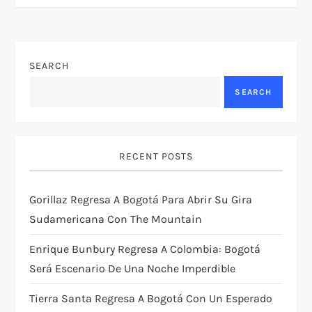
n
a
SEARCH
v
SEARCH
i
g
RECENT POSTS
a
Gorillaz Regresa A Bogotá Para Abrir Su Gira
t
Sudamericana Con The Mountain
i
Enrique Bunbury Regresa A Colombia: Bogotá
Será Escenario De Una Noche Imperdible
o
Tierra Santa Regresa A Bogotá Con Un Esperado