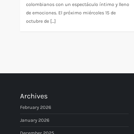
colombianos con un espectáculo íntimo y lleno
de emociones. El próximo miércoles 15 de
octubre de […]
P
o
s
t
Archives
s
February 2026
p
January 2026
December 2025