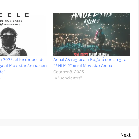
á 2025: el fenómeno del
Anuel AA regresa a Bogotá con su gira
ga al Movistar Arena con
“RHLM 2” en el Movistar Arena
do”
October 8, 2025
5
In "Conciertos"
Nex
Next