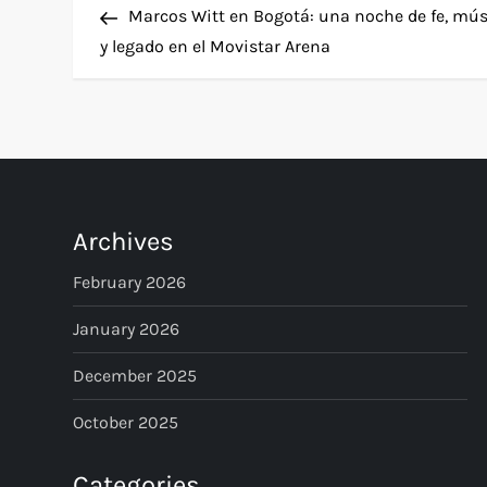
Post
Marcos Witt en Bogotá: una noche de fe, mú
o
y legado en el Movistar Arena
s
t
n
Archives
a
February 2026
v
January 2026
i
December 2025
g
October 2025
a
Categories