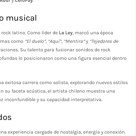
Addi
y
CeroPay
.
do musical
 rock latino. Como líder de
La Ley
, marcó una época
 temas como
“El duelo”
,
“Aquí”
,
“Mentira”
y
“Tejedores de
aciones. Su talento para fusionar sonidos de rock
rofundas lo posicionaron como una figura esencial dentro
a exitosa carrera como solista, explorando nuevos estilos
En su faceta acústica, el artista chileno muestra una
z inconfundible y su capacidad interpretativa.
dos
una experiencia cargada de nostalgia, energía y conexión.