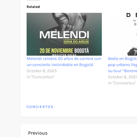
Related
Melendi celebra 20 años de carrera con
Beéle en Bogot
un concierto inolvidable en Bogotá
pop urbano lle
October 8, 2025
su tour “Boron
In "Conciertos"
October 8, 202
In "Conciertos"
CONCIERTOS
P
Previous
Previous