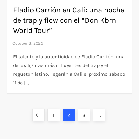
Eladio Carrión en Cali: una noche
de trap y flow con el “Don Kbrn
World Tour”
El talento y la autenticidad de Eladio Carrión, una
de las figuras más influyentes del trap y el
reguetón latino, llegarán a Cali el próximo sábado
11 de […]
P
Previous
Page
Page
Page
Next
1
2
3
o
page
page