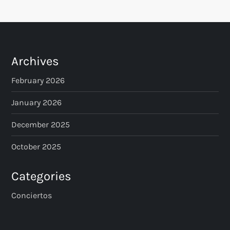
s
t
s
Archives
p
February 2026
a
January 2026
December 2025
g
October 2025
i
n
Categories
Conciertos
a
t